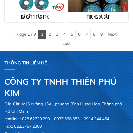
ĐÁ CẮT 1 TẤC TPK
THÙNG ĐÁ CẮT
Page 1 / 9
1
2
3
4
5
6
7
8
9
Next
Last
THÔNG TIN LIÊN HỆ
CÔNG TY TNHH THIÊN PHÚ
KIM
Địa Chỉ:
4/15 đường 13A , phường Bình Hưng Hòa, Thành phố
Hồ Chí Minh
Hotline
: 028.62729.290 - 0937.338.353 - 0914.244.464
Fax:
028.3767.2300