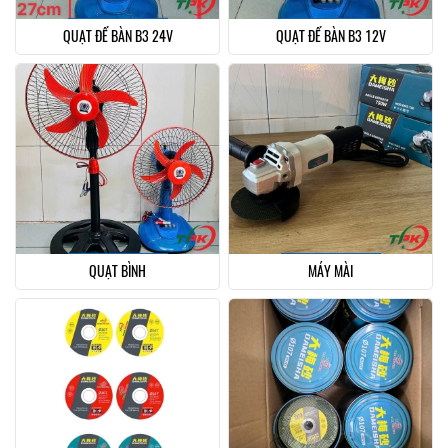
QUẠT ĐỂ BÀN B3 24V
QUẠT ĐỂ BÀN B3 12V
QUẠT BÌNH
MÁY MÀI