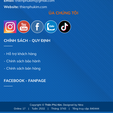
Email:
thienphukim@gmail.com
Website:
thienphukim.com
,LÀ NIỀM VUI CỦA CHÚNG TÔI
CHÍNH SÁCH - QUY ĐỊNH
Hỗ trợ khách hàng
Chính sách bảo hành
Chính sách bán hàng
FACEBOOK - FANPAGE
Copyright ©
Thiên Phú Kim
. Designed by Nina
Online: 17
|
Tuần: 2532
|
Tháng: 3743
|
Tổng truy cập: 840444