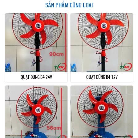
SẢN PHẨM CÙNG LOẠI
QUẠT ĐỨNG B4 24V
QUẠT ĐỨNG B4 12V