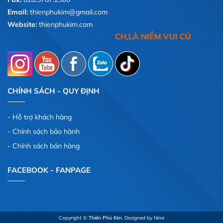
Email:
thienphukim@gmail.com
Website:
thienphukim.com
SỰ HÀI LÒNG CỦA QUÝ KHÁCH,LÀ NIỀM VUI CỦA CHÚN
CHÍNH SÁCH - QUY ĐỊNH
Hỗ trợ khách hàng
Chính sách bảo hành
Chính sách bán hàng
FACEBOOK - FANPAGE
Copyright ©
Thiên Phú Kim
. Designed by Nina