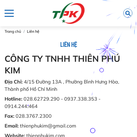
Trang chủ
Liên hệ
LIÊN HỆ
CÔNG TY TNHH THIÊN PHÚ
KIM
Địa Chỉ:
4/15 Đường 13A , Phường Bình Hưng Hòa,
Thành phố Hồ Chí Minh
Hotline:
028.62729.290 - 0937.338.353 -
0914.244.464
Fax:
028.3767.2300
Email:
thienphukim@gmail.com
Website:
thienphukim.com