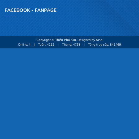
FACEBOOK - FANPAGE
Copyright ©
Thiên Phú Kim
. Designed by Nina
Online: 4
|
Tuần: 4112
|
Tháng: 4768
|
Tổng truy cập: 841469