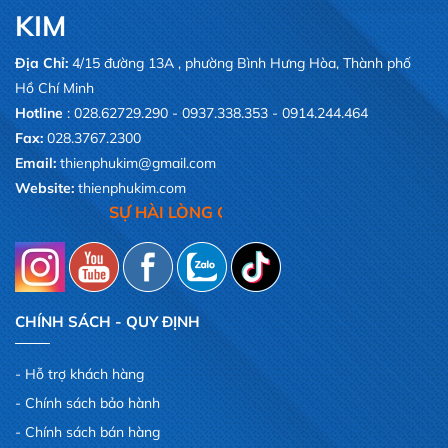
KIM
Địa Chỉ:
4/15 đường 13A , phường Bình Hưng Hòa, Thành phố
Hồ Chí Minh
Hotline
: 028.62729.290 - 0937.338.353 - 0914.244.464
Fax:
028.3767.2300
Email:
thienphukim@gmail.com
Website:
thienphukim.com
SỰ HÀI LÒNG CỦA QUÝ KHÁCH,LÀ NIỀM V
CHÍNH SÁCH - QUY ĐỊNH
Hỗ trợ khách hàng
Chính sách bảo hành
Chính sách bán hàng