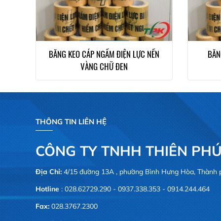
BĂNG KEO CÁP NGẦM ĐIỆN LỰC NỀN
BĂN
VÀNG CHỮ ĐEN
THÔNG TIN LIÊN HỆ
CÔNG TY TNHH THIÊN PHÚ
Địa Chỉ:
4/15 đường 13A , phường Bình Hưng Hòa, Thành 
Hotline
: 028.62729.290 - 0937.338.353 - 0914.244.464
Fax:
028.3767.2300