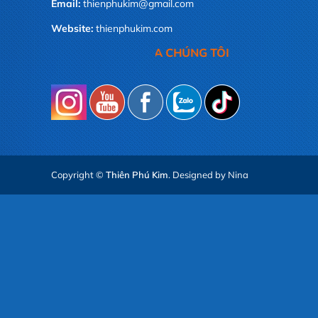
Email:
thienphukim@gmail.com
Website:
thienphukim.com
QUÝ KHÁCH,LÀ NIỀM VUI CỦA CHÚNG TÔI
Copyright ©
Thiên Phú Kim
. Designed by Nina