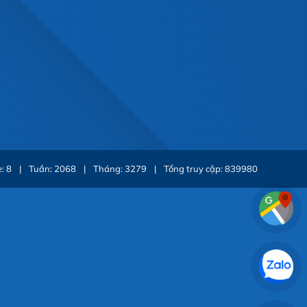
e: 8
|
Tuần: 2068
|
Tháng: 3279
|
Tổng truy cập: 839980