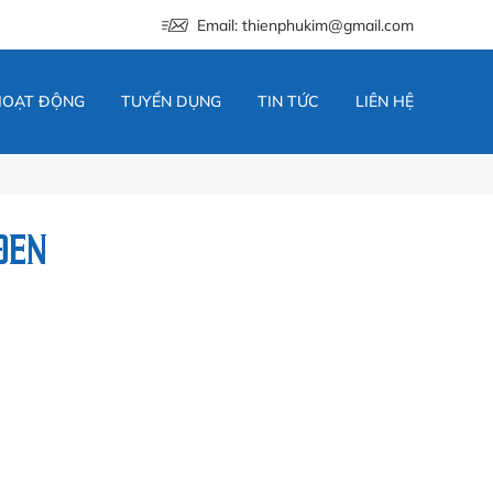
Email: thienphukim@gmail.com
HOẠT ĐỘNG
TUYỂN DỤNG
TIN TỨC
LIÊN HỆ
ĐEN