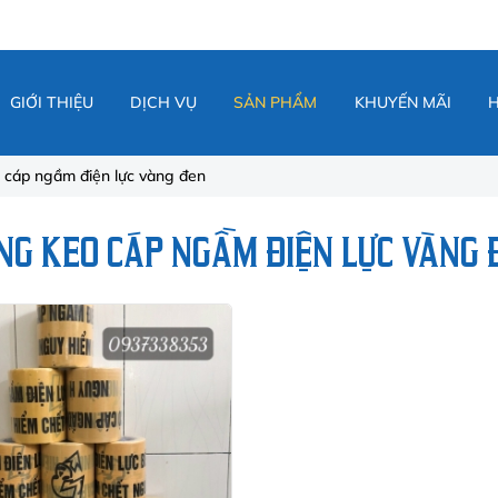
GIỚI THIỆU
DỊCH VỤ
SẢN PHẨM
KHUYẾN MÃI
 cáp ngầm điện lực vàng đen
NG KEO CÁP NGẦM ĐIỆN LỰC VÀNG 