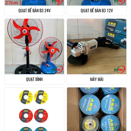
QUẠT ĐỂ BÀN B3 24V
QUẠT ĐỂ BÀN B3 12V
QUẠT BÌNH
MÁY MÀI