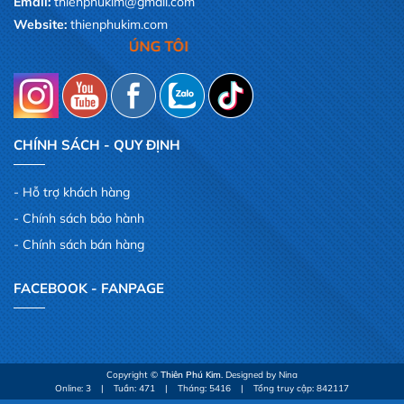
Email:
thienphukim@gmail.com
Website:
thienphukim.com
 CỦA CHÚNG TÔI
CHÍNH SÁCH - QUY ĐỊNH
Hỗ trợ khách hàng
Chính sách bảo hành
Chính sách bán hàng
FACEBOOK - FANPAGE
Copyright ©
Thiên Phú Kim
. Designed by Nina
Online: 3
|
Tuần: 471
|
Tháng: 5416
|
Tổng truy cập: 842117