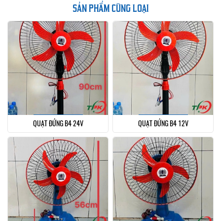
SẢN PHẨM CÙNG LOẠI
QUẠT ĐỨNG B4 24V
QUẠT ĐỨNG B4 12V