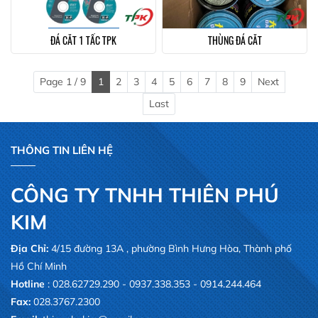
ĐÁ CẮT 1 TẤC TPK
THÙNG ĐÁ CẮT
Page 1 / 9
1
2
3
4
5
6
7
8
9
Next
Last
THÔNG TIN LIÊN HỆ
CÔNG TY TNHH THIÊN PHÚ
KIM
Địa Chỉ:
4/15 đường 13A , phường Bình Hưng Hòa, Thành phố
Hồ Chí Minh
Hotline
: 028.62729.290 - 0937.338.353 - 0914.244.464
Fax:
028.3767.2300