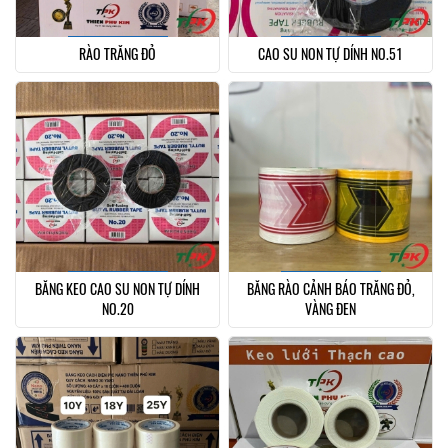
RÀO TRẮNG ĐỎ
CAO SU NON TỰ DÍNH NO.51
BĂNG KEO CAO SU NON TỰ DÍNH
BĂNG RÀO CẢNH BÁO TRẮNG ĐỎ,
NO.20
VÀNG ĐEN