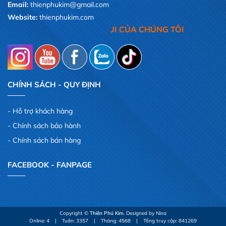
Email:
thienphukim@gmail.com
Website:
thienphukim.com
HÁCH,LÀ NIỀM VUI CỦA CHÚNG TÔI
CHÍNH SÁCH - QUY ĐỊNH
Hỗ trợ khách hàng
Chính sách bảo hành
Chính sách bán hàng
FACEBOOK - FANPAGE
Copyright ©
Thiên Phú Kim
. Designed by Nina
Online: 4
|
Tuần: 3357
|
Tháng: 4568
|
Tổng truy cập: 841269