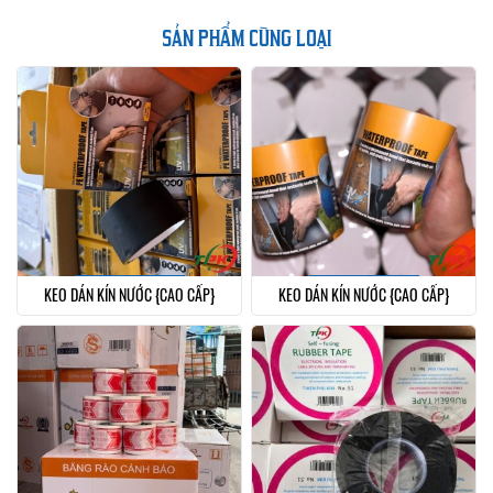
SẢN PHẨM CÙNG LOẠI
KEO DÁN KÍN NƯỚC {CAO CẤP}
KEO DÁN KÍN NƯỚC {CAO CẤP}