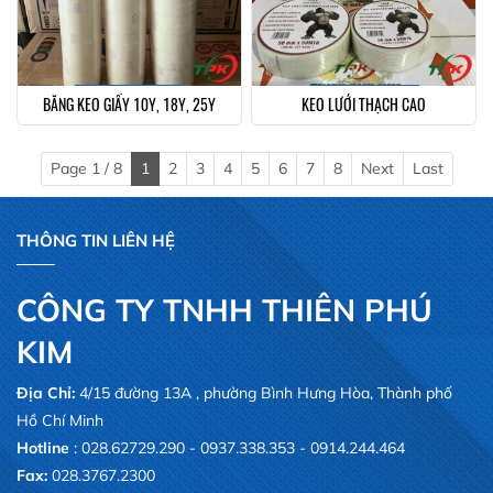
BĂNG KEO GIẤY 10Y, 18Y, 25Y
KEO LƯỚI THẠCH CAO
Page 1 / 8
1
2
3
4
5
6
7
8
Next
Last
THÔNG TIN LIÊN HỆ
CÔNG TY TNHH THIÊN PHÚ
KIM
Địa Chỉ:
4/15 đường 13A , phường Bình Hưng Hòa, Thành phố
Hồ Chí Minh
Hotline
: 028.62729.290 - 0937.338.353 - 0914.244.464
Fax:
028.3767.2300