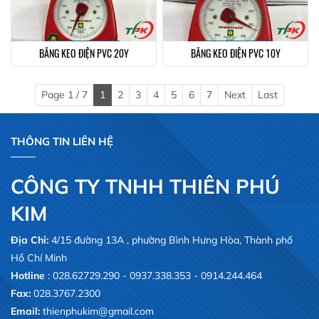
BĂNG KEO ĐIỆN PVC 20Y
BĂNG KEO ĐIỆN PVC 10Y
Page 1 / 7
1
2
3
4
5
6
7
Next
Last
THÔNG TIN LIÊN HỆ
CÔNG TY TNHH THIÊN PHÚ
KIM
Địa Chỉ:
4/15 đường 13A , phường Bình Hưng Hòa, Thành phố
Hồ Chí Minh
Hotline
: 028.62729.290 - 0937.338.353 - 0914.244.464
Fax:
028.3767.2300
Email:
thienphukim@gmail.com