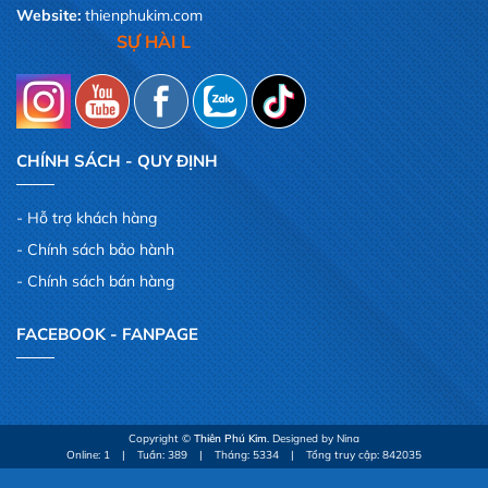
Website:
thienphukim.com
SỰ HÀI LÒNG CỦA QUÝ KHÁCH,LÀ NIỀM V
CHÍNH SÁCH - QUY ĐỊNH
Hỗ trợ khách hàng
Chính sách bảo hành
Chính sách bán hàng
FACEBOOK - FANPAGE
Copyright ©
Thiên Phú Kim
. Designed by Nina
Online: 1
|
Tuần: 389
|
Tháng: 5334
|
Tổng truy cập: 842035