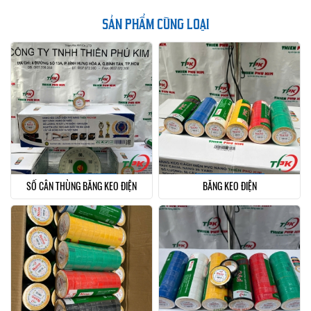
SẢN PHẨM CÙNG LOẠI
SỐ CÂN THÙNG BĂNG KEO ĐIỆN
BĂNG KEO ĐIỆN