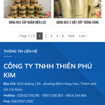
BĂNG KEO CÁP NGẦM ĐIỆN LỰC
BĂNG KEO 2 MẶT XỐP TRẮNG VÀNG
Page 1 / 5
1
2
3
4
5
Next
Last
THÔNG TIN LIÊN HỆ
CÔNG TY TNHH THIÊN PHÚ
KIM
Địa Chỉ:
4/15 đường 13A , phường Bình Hưng Hòa, Thành phố
Hồ Chí Minh
Hotline
: 028.62729.290 - 0937.338.353 - 0914.244.464
Fax:
028.3767.2300