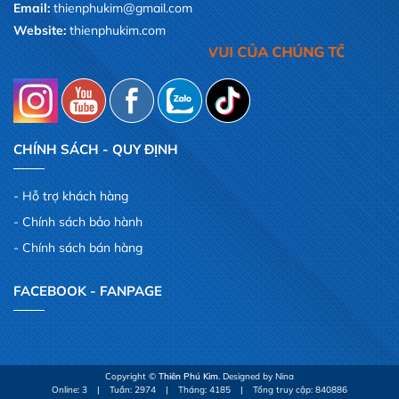
Email:
thienphukim@gmail.com
Website:
thienphukim.com
UÝ KHÁCH,LÀ NIỀM VUI CỦA CHÚNG TÔI
CHÍNH SÁCH - QUY ĐỊNH
Hỗ trợ khách hàng
Chính sách bảo hành
Chính sách bán hàng
FACEBOOK - FANPAGE
Copyright ©
Thiên Phú Kim
. Designed by Nina
Online: 3
|
Tuần: 2974
|
Tháng: 4185
|
Tổng truy cập: 840886