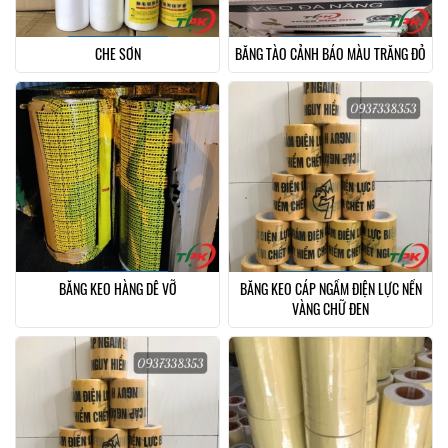
CHE SƠN
BĂNG TÀO CẢNH BÁO MÀU TRẮNG ĐỎ
BĂNG KEO HÀNG DỄ VỠ
BĂNG KEO CÁP NGẦM ĐIỆN LỰC NỀN
VÀNG CHỮ ĐEN