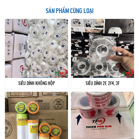
SẢN PHẨM CÙNG LOẠI
SIÊU DÍNH KHÔNG HỘP
SIÊU DÍNH 2F, 2F4, 3F