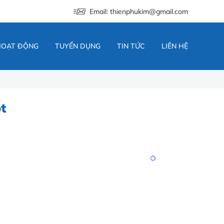
Email: thienphukim@gmail.com
HOẠT ĐỘNG
TUYỂN DỤNG
TIN TỨC
LIÊN HỆ
t