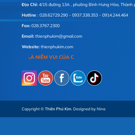
Địa Chỉ:
4/15 đường 13A , phường Bình Hưng Hòa, Thành 
Hotline
: 028.62729.290 - 0937.338.353 - 0914.244.464
Fax:
028.3767.2300
Email:
thienphukim@gmail.com
Website:
thienphukim.com
QUÝ KHÁCH,LÀ NIỀM VUI CỦA CHÚNG TÔI
Copyright ©
Thiên Phú Kim
. Designed by Nina