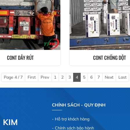
CONT DÂY RÚT
CONT CHỐNG DỘT
Page 4 / 7
First
Prev
1
2
3
4
5
6
7
Next
Last
CHÍNH SÁCH - QUY ĐỊNH
Hỗ trợ khách hàng
 KIM
Chính sách bảo hành