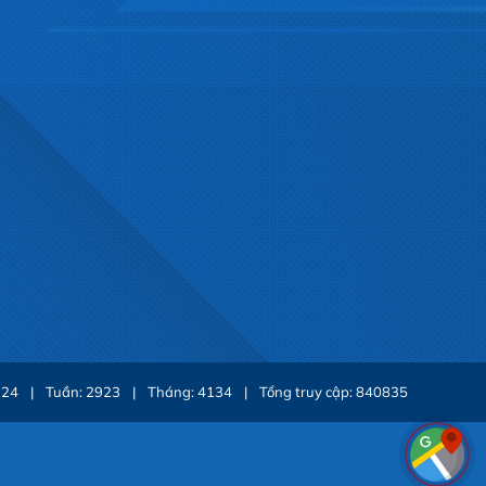
: 24
|
Tuần: 2923
|
Tháng: 4134
|
Tổng truy cập: 840835