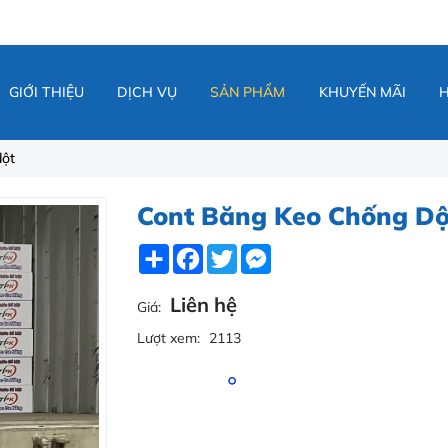
GIỚI THIỆU
DỊCH VỤ
SẢN PHẨM
KHUYẾN MÃI
dột
Cont Băng Keo Chống Dộ
Share
Facebook
Twitter
Messenger
Liên hệ
Giá:
Lượt xem:
2113