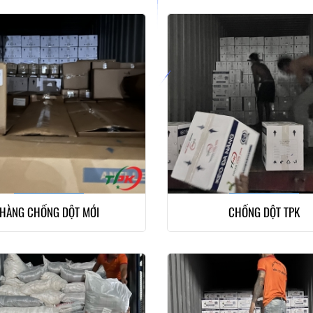
HÀNG CHỐNG DỘT MỚI
CHỐNG DỘT TPK