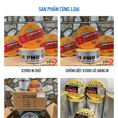
SẢN PHẨM CÙNG LOẠI
X2000 IN CHỮ
CHỐNG DỘT X2000 CÓ MÀNG IN