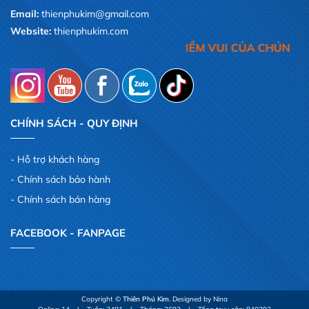
Email:
thienphukim@gmail.com
Website:
thienphukim.com
 CỦA QUÝ KHÁCH,LÀ NIỀM VUI CỦA CHÚNG TÔI
CHÍNH SÁCH - QUY ĐỊNH
Hỗ trợ khách hàng
Chính sách bảo hành
Chính sách bán hàng
FACEBOOK - FANPAGE
Copyright ©
Thiên Phú Kim
. Designed by Nina