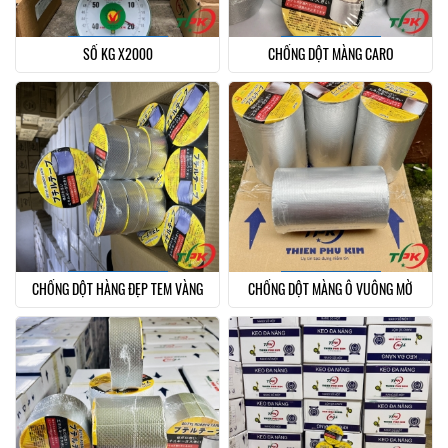
SỐ KG X2000
CHỐNG DỘT MÀNG CARO
CHỐNG DỘT HÀNG ĐẸP TEM VÀNG
CHỐNG DỘT MÀNG Ô VUÔNG MỜ