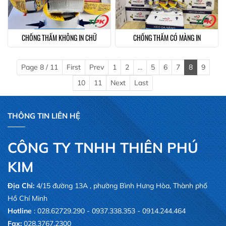
CHỐNG THẤM KHÔNG IN CHỮ
CHỐNG THẤM CÓ MÀNG IN
Page 8 / 11
First
Prev
1
2
...
5
6
7
8
9
10
11
Next
Last
THÔNG TIN LIÊN HỆ
CÔNG TY TNHH THIÊN PHÚ
KIM
Địa Chỉ:
4/15 đường 13A , phường Bình Hưng Hòa, Thành phố
Hồ Chí Minh
Hotline
: 028.62729.290 - 0937.338.353 - 0914.244.464
Fax:
028.3767.2300