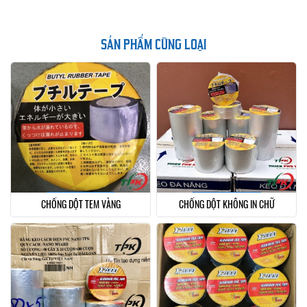
SẢN PHẨM CÙNG LOẠI
CHỐNG DỘT TEM VÀNG
CHỐNG DỘT KHÔNG IN CHỮ