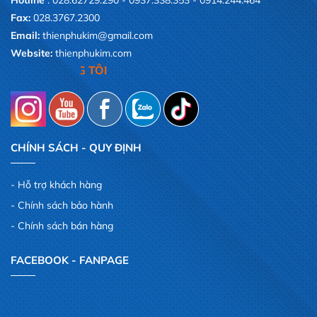
Hotline
: 028.62729.290 - 0937.338.353 - 0914.244.464
Fax:
028.3767.2300
Email:
thienphukim@gmail.com
Website:
thienphukim.com
SỰ HÀI LÒNG CỦA QUÝ KHÁC
CHÍNH SÁCH - QUY ĐỊNH
Hỗ trợ khách hàng
Chính sách bảo hành
Chính sách bán hàng
FACEBOOK - FANPAGE