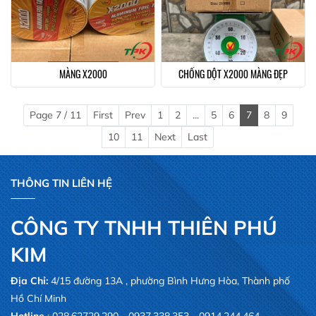
MÀNG X2000
CHỐNG DỘT X2000 MÀNG ĐẸP
Page 7 / 11
First
Prev
1
2
...
5
6
7
8
9
10
11
Next
Last
THÔNG TIN LIÊN HỆ
CÔNG TY TNHH THIÊN PHÚ
KIM
Địa Chỉ:
4/15 đường 13A , phường Bình Hưng Hòa, Thành phố
Hồ Chí Minh