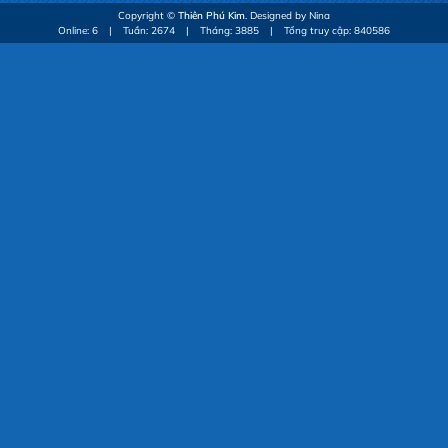
Copyright ©
Thiên Phú Kim
. Designed by Nina
Online: 6
|
Tuần: 2674
|
Tháng: 3885
|
Tổng truy cập: 840586