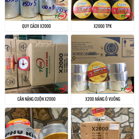
QUY CÁCH X2000
X2000 TPK
CÂN NẶNG CUỘN X2000
X200 MÀNG Ô VUÔNG